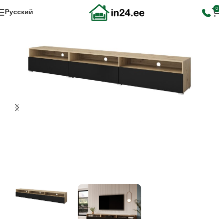
0
Русский
Главная
Все товары
Гостиная
ТВ-тумбы