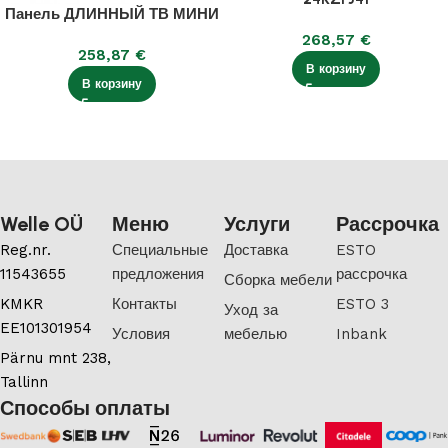
Панель ДЛИННЫЙ ТВ МИНИ
268,57
€
258,87
€
В корзину
В корзину
Welle OÜ
Меню
Услуги
Рассрочка
Reg.nr.
Специальные
Доставка
ESTO
11543655
предложения
рассрочка
Сборка мебели
KMKR
Контакты
ESTO 3
Уход за
EE101301954
Условия
мебелью
Inbank
Pärnu mnt 238,
Tallinn
Способы оплаты